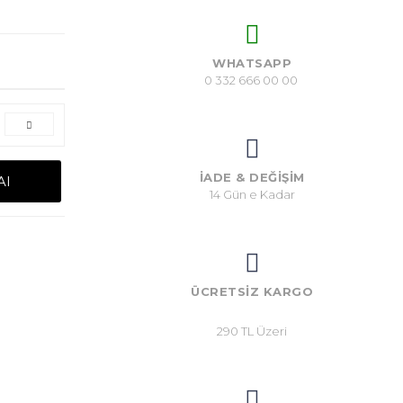
WHATSAPP
0 332 666 00 00
İADE & DEĞİŞİM
l
14 Gün e Kadar
ÜCRETSİZ KARGO
290 TL Üzeri