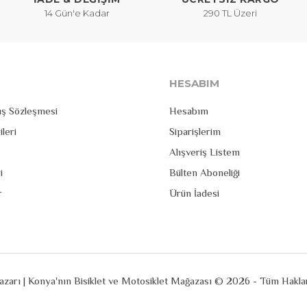
14 Gün'e Kadar
290 TL Üzeri
HESABIM
ış Sözleşmesi
Hesabım
ileri
Siparişlerim
Alışveriş Listem
i
Bülten Aboneliği
r
Ürün İadesi
zarı | Konya'nın Bisiklet ve Motosiklet Mağazası © 2026 - Tüm Hakları