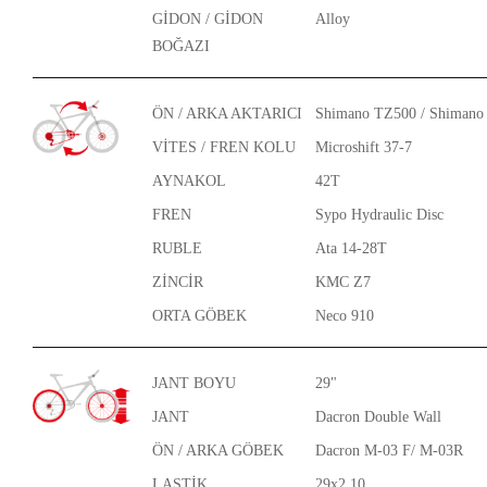
GİDON / GİDON
Alloy
BOĞAZI
ÖN / ARKA AKTARICI
Shimano TZ500 / Shimano
VİTES / FREN KOLU
Microshift 37-7
AYNAKOL
42T
FREN
Sypo Hydraulic Disc
RUBLE
Ata 14-28T
ZİNCİR
KMC Z7
ORTA GÖBEK
Neco 910
JANT BOYU
29"
JANT
Dacron Double Wall
ÖN / ARKA GÖBEK
Dacron M-03 F/ M-03R
LASTİK
29x2,10