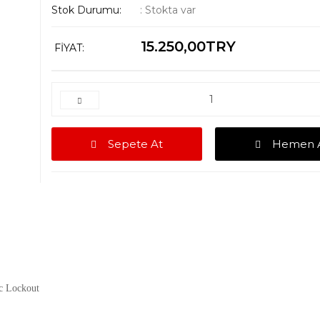
Stok Durumu:
:
Stokta var
15.250,00TRY
FIYAT:
Sepete At
Hemen A
c Lockout