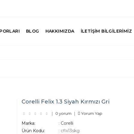
PORLARI
BLOG
HAKKIMIZDA
İLETIŞIM BILGILERIMIZ
Corelli Felix 1.3 Siyah Kırmızı Gri
|
0 yorum
|
Yorum Yap
Marka:
:
Corelli
Ürün Kodu:
:
cflx13skg