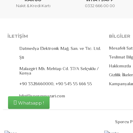
Nakit & Kredi Kartı
0332 666 00 00
İLETIŞIM
BILGILER
Mesafeli Sat
Datmedya Elektronik Mağ. San. ve Tic. Ltd.
Teslimat Bilg
Şti
Hakkımızda
Malazgirt Mh. Mehtap Cd. 37/A Selçuklu /
Konya
Gizlilik İlkeler
+90 3326660000, +90 545 55 666 55
Kampanyala
bilgi@sporcupazari.com
Whatsapp !
Sporcu Pa