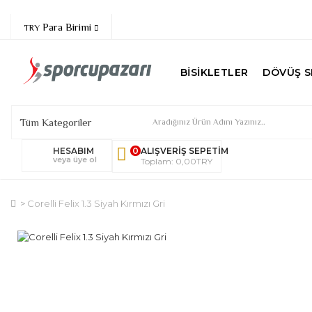
Para Birimi
TRY
BISIKLETLER
DÖVÜŞ S
HESABIM
0
ALIŞVERIŞ SEPETIM
veya üye ol
Toplam: 0,00TRY
Corelli Felix 1.3 Siyah Kırmızı Gri