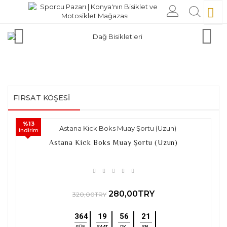
FIRSAT KÖŞESI
%13
indirim
Astana Kick Boks Muay Şortu (Uzun)
280,00TRY
320,00TRY
364
19
56
20
GÜN
SAAT
DK.
SN.