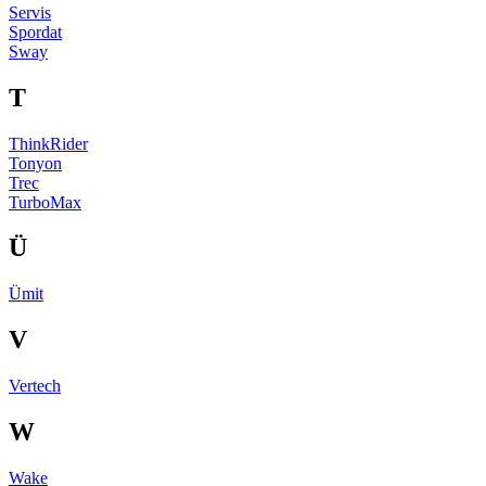
Servis
Spordat
Sway
T
ThinkRider
Tonyon
Trec
TurboMax
Ü
Ümit
V
Vertech
W
Wake