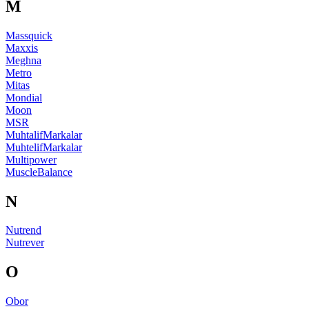
M
Massquick
Maxxis
Meghna
Metro
Mitas
Mondial
Moon
MSR
MuhtalifMarkalar
MuhtelifMarkalar
Multipower
MuscleBalance
N
Nutrend
Nutrever
O
Obor