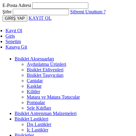
E-Posta Adresi
Şifre
Şifremi Unuttum ?
KAYIT OL
Kayıt Ol
Giriş
Sepetim
Kasaya Git
Bisiklet Aksesuarları
Aydınlatma Ürünleri
Bisiklet Eldivenleri
Bisiklet Taşıyıcıları
Çantalar
Kasklar
Kilitler
Matara ve Matara Tutucular
Pompalar
Sele Kılıfları
Bisiklet Antrenman Malzemeleri
Bisiklet Lastikleri
Dış Lastikler
İç Lastikler
Bisikletler