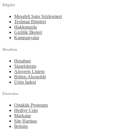
Bilgiler
Mesafeli Satış Sözleşmesi
Teslimat Bilgileri
Hakkımızda
Gizlilik İlkeleri
Kampanyalar
Hesabım
Hesabım
Siparişlerim
Alışveriş Listem
Bülten Aboneliği
Ürün İadesi
Ekstralar
Ortaklık Programı
Hediye Çeki
Markalar
Site Haritası
İletişim