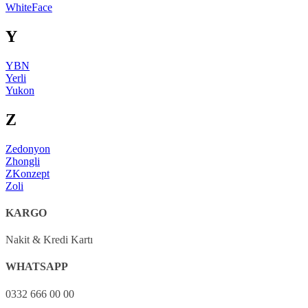
WhiteFace
Y
YBN
Yerli
Yukon
Z
Zedonyon
Zhongli
ZKonzept
Zoli
KARGO
Nakit & Kredi Kartı
WHATSAPP
0332 666 00 00