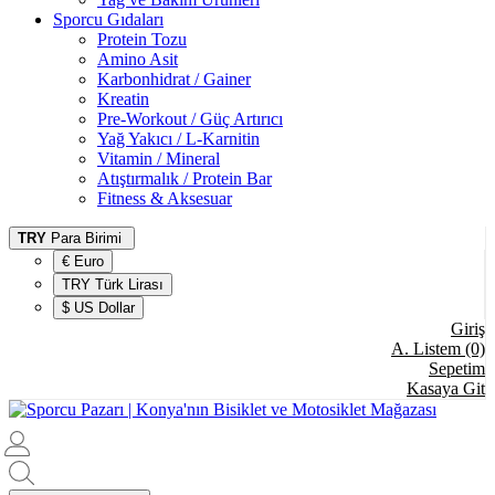
Sporcu Gıdaları
Protein Tozu
Amino Asit
Karbonhidrat / Gainer
Kreatin
Pre-Workout / Güç Artırıcı
Yağ Yakıcı / L-Karnitin
Vitamin / Mineral
Atıştırmalık / Protein Bar
Fitness & Aksesuar
TRY
Para Birimi
€ Euro
TRY Türk Lirası
$ US Dollar
Giriş
A. Listem (0)
Sepetim
Kasaya Git