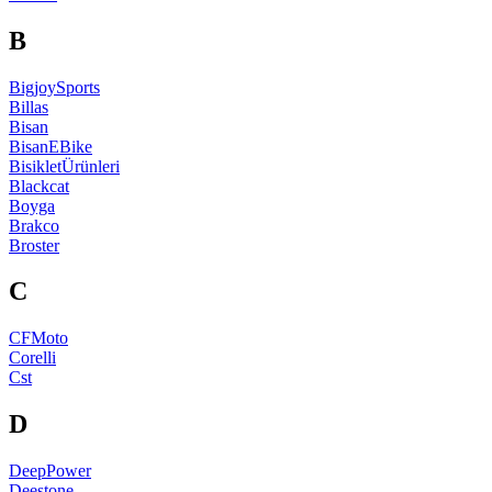
B
BigjoySports
Billas
Bisan
BisanEBike
BisikletÜrünleri
Blackcat
Boyga
Brakco
Broster
C
CFMoto
Corelli
Cst
D
DeepPower
Deestone