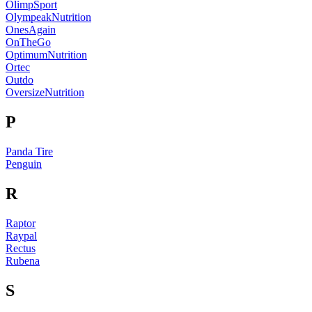
OlimpSport
OlympeakNutrition
OnesAgain
OnTheGo
OptimumNutrition
Ortec
Outdo
OversizeNutrition
P
Panda Tire
Penguin
R
Raptor
Raypal
Rectus
Rubena
S