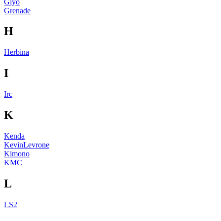
Giyo
Grenade
H
Herbina
I
Irc
K
Kenda
KevinLevrone
Kimono
KMC
L
LS2