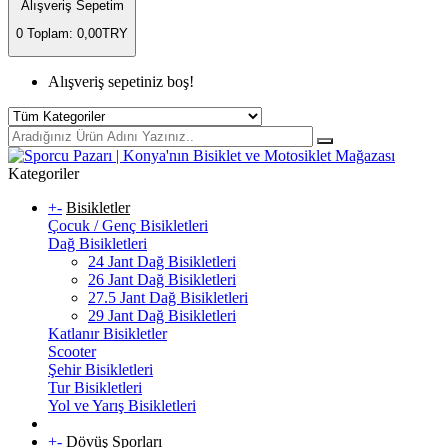
Alışveriş Sepetim
0
Toplam: 0,00TRY
Alışveriş sepetiniz boş!
Kategoriler
+
-
Bisikletler
Çocuk / Genç Bisikletleri
Dağ Bisikletleri
24 Jant Dağ Bisikletleri
26 Jant Dağ Bisikletleri
27.5 Jant Dağ Bisikletleri
29 Jant Dağ Bisikletleri
Katlanır Bisikletler
Scooter
Şehir Bisikletleri
Tur Bisikletleri
Yol ve Yarış Bisikletleri
+
-
Dövüş Sporları