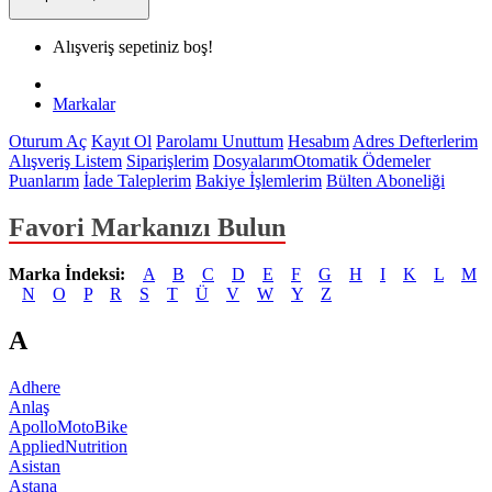
Alışveriş sepetiniz boş!
Markalar
Oturum Aç
Kayıt Ol
Parolamı Unuttum
Hesabım
Adres Defterlerim
Alışveriş Listem
Siparişlerim
Dosyalarım
Otomatik Ödemeler
Puanlarım
İade Taleplerim
Bakiye İşlemlerim
Bülten Aboneliği
Favori Markanızı Bulun
Marka İndeksi:
A
B
C
D
E
F
G
H
I
K
L
M
N
O
P
R
S
T
Ü
V
W
Y
Z
A
Adhere
Anlaş
ApolloMotoBike
AppliedNutrition
Asistan
Astana