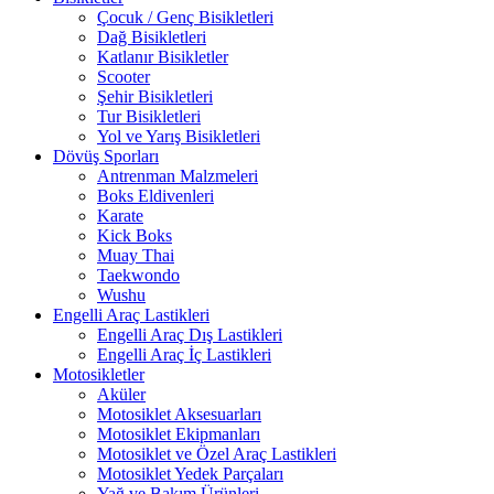
Çocuk / Genç Bisikletleri
Dağ Bisikletleri
Katlanır Bisikletler
Scooter
Şehir Bisikletleri
Tur Bisikletleri
Yol ve Yarış Bisikletleri
Dövüş Sporları
Antrenman Malzmeleri
Boks Eldivenleri
Karate
Kick Boks
Muay Thai
Taekwondo
Wushu
Engelli Araç Lastikleri
Engelli Araç Dış Lastikleri
Engelli Araç İç Lastikleri
Motosikletler
Aküler
Motosiklet Aksesuarları
Motosiklet Ekipmanları
Motosiklet ve Özel Araç Lastikleri
Motosiklet Yedek Parçaları
Yağ ve Bakım Ürünleri