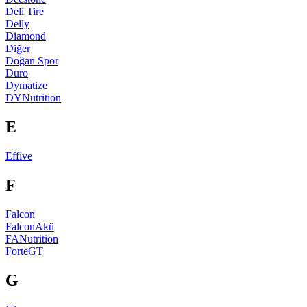
Deli Tire
Delly
Diamond
Diğer
Doğan Spor
Duro
Dymatize
DYNutrition
E
Effive
F
Falcon
FalconAkü
FANutrition
ForteGT
G