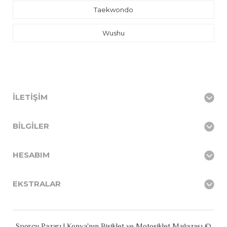
Taekwondo
Wushu
İLETIŞIM
BILGILER
HESABIM
EKSTRALAR
Sporcu Pazarı | Konya'nın Bisiklet ve Motosiklet Mağazası ©