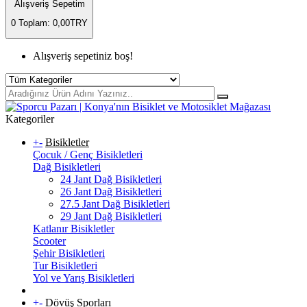
Alışveriş Sepetim
0
Toplam: 0,00TRY
Alışveriş sepetiniz boş!
Kategoriler
+
-
Bisikletler
Çocuk / Genç Bisikletleri
Dağ Bisikletleri
24 Jant Dağ Bisikletleri
26 Jant Dağ Bisikletleri
27.5 Jant Dağ Bisikletleri
29 Jant Dağ Bisikletleri
Katlanır Bisikletler
Scooter
Şehir Bisikletleri
Tur Bisikletleri
Yol ve Yarış Bisikletleri
+
-
Dövüş Sporları