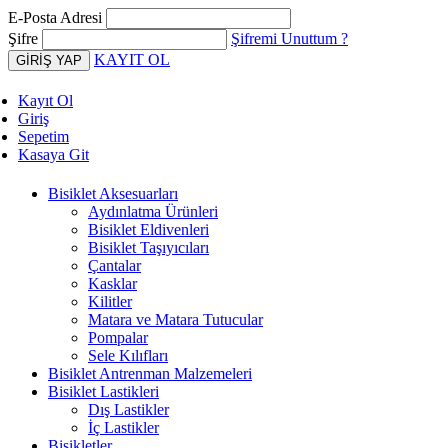
E-Posta Adresi
Şifre
Şifremi Unuttum ?
KAYIT OL
Kayıt Ol
Giriş
Sepetim
Kasaya Git
Bisiklet Aksesuarları
Aydınlatma Ürünleri
Bisiklet Eldivenleri
Bisiklet Taşıyıcıları
Çantalar
Kasklar
Kilitler
Matara ve Matara Tutucular
Pompalar
Sele Kılıfları
Bisiklet Antrenman Malzemeleri
Bisiklet Lastikleri
Dış Lastikler
İç Lastikler
Bisikletler