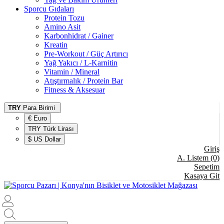
Sporcu Gıdaları
Protein Tozu
Amino Asit
Karbonhidrat / Gainer
Kreatin
Pre-Workout / Güç Artırıcı
Yağ Yakıcı / L-Karnitin
Vitamin / Mineral
Atıştırmalık / Protein Bar
Fitness & Aksesuar
TRY
Para Birimi
€ Euro
TRY Türk Lirası
$ US Dollar
Giriş
A. Listem (0)
Sepetim
Kasaya Git