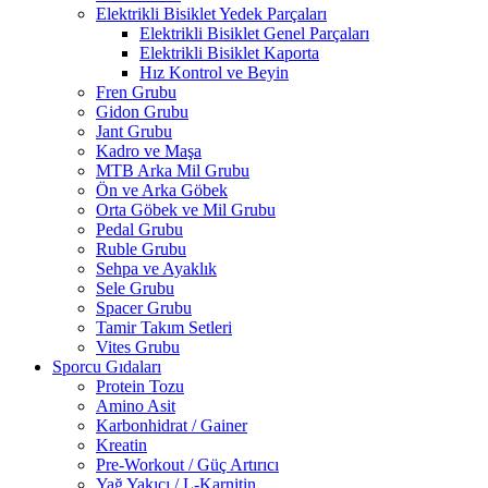
Elektrikli Bisiklet Yedek Parçaları
Elektrikli Bisiklet Genel Parçaları
Elektrikli Bisiklet Kaporta
Hız Kontrol ve Beyin
Fren Grubu
Gidon Grubu
Jant Grubu
Kadro ve Maşa
MTB Arka Mil Grubu
Ön ve Arka Göbek
Orta Göbek ve Mil Grubu
Pedal Grubu
Ruble Grubu
Sehpa ve Ayaklık
Sele Grubu
Spacer Grubu
Tamir Takım Setleri
Vites Grubu
Sporcu Gıdaları
Protein Tozu
Amino Asit
Karbonhidrat / Gainer
Kreatin
Pre-Workout / Güç Artırıcı
Yağ Yakıcı / L-Karnitin