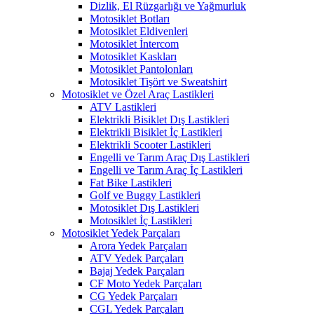
Dizlik, El Rüzgarlığı ve Yağmurluk
Motosiklet Botları
Motosiklet Eldivenleri
Motosiklet İntercom
Motosiklet Kaskları
Motosiklet Pantolonları
Motosiklet Tişört ve Sweatshirt
Motosiklet ve Özel Araç Lastikleri
ATV Lastikleri
Elektrikli Bisiklet Dış Lastikleri
Elektrikli Bisiklet İç Lastikleri
Elektrikli Scooter Lastikleri
Engelli ve Tarım Araç Dış Lastikleri
Engelli ve Tarım Araç İç Lastikleri
Fat Bike Lastikleri
Golf ve Buggy Lastikleri
Motosiklet Dış Lastikleri
Motosiklet İç Lastikleri
Motosiklet Yedek Parçaları
Arora Yedek Parçaları
ATV Yedek Parçaları
Bajaj Yedek Parçaları
CF Moto Yedek Parçaları
CG Yedek Parçaları
CGL Yedek Parçaları