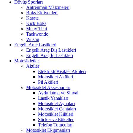
Dövüş Sporları
Antrenman Malzmeleri
Boks Eldivenleri
Karate
Kick Boks
Muay Thai
Taekwondo
Wushu
Engelli Araç Lastikleri
Engelli Araç Dış Lastikleri
Engelli Araç İç Lastikleri
Motosikletler
Aküler
Elektrikli Bisiklet Aküleri
Motosiklet Aküleri
Pil Aküleri
Motosiklet Aksesuarları
Aydınlatma ve Sinyal
Lastik Yanakları
Motosiklet Aynaları
Motosiklet Çantaları
Motosiklet Kilitleri
Sticker ve Etiketler
Telefon Tutucuları
Motosiklet Ekipmanları