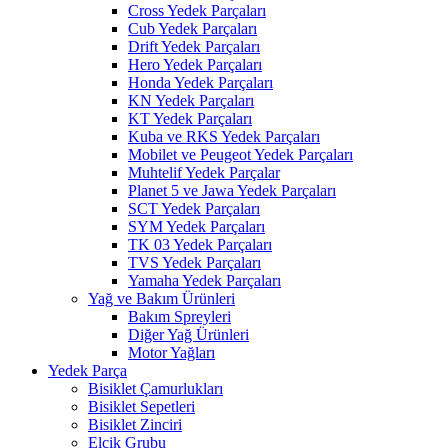
Cross Yedek Parçaları
Cub Yedek Parçaları
Drift Yedek Parçaları
Hero Yedek Parçaları
Honda Yedek Parçaları
KN Yedek Parçaları
KT Yedek Parçaları
Kuba ve RKS Yedek Parçaları
Mobilet ve Peugeot Yedek Parçaları
Muhtelif Yedek Parçalar
Planet 5 ve Jawa Yedek Parçaları
SCT Yedek Parçaları
SYM Yedek Parçaları
TK 03 Yedek Parçaları
TVS Yedek Parçaları
Yamaha Yedek Parçaları
Yağ ve Bakım Ürünleri
Bakım Spreyleri
Diğer Yağ Ürünleri
Motor Yağları
Yedek Parça
Bisiklet Çamurlukları
Bisiklet Sepetleri
Bisiklet Zinciri
Elcik Grubu