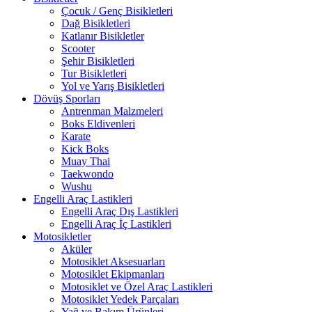
Çocuk / Genç Bisikletleri
Dağ Bisikletleri
Katlanır Bisikletler
Scooter
Şehir Bisikletleri
Tur Bisikletleri
Yol ve Yarış Bisikletleri
Dövüş Sporları
Antrenman Malzmeleri
Boks Eldivenleri
Karate
Kick Boks
Muay Thai
Taekwondo
Wushu
Engelli Araç Lastikleri
Engelli Araç Dış Lastikleri
Engelli Araç İç Lastikleri
Motosikletler
Aküler
Motosiklet Aksesuarları
Motosiklet Ekipmanları
Motosiklet ve Özel Araç Lastikleri
Motosiklet Yedek Parçaları
Yağ ve Bakım Ürünleri