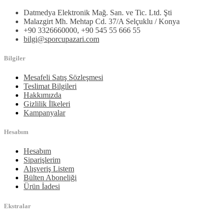
Datmedya Elektronik Mağ. San. ve Tic. Ltd. Şti
Malazgirt Mh. Mehtap Cd. 37/A Selçuklu / Konya
+90 3326660000, +90 545 55 666 55
bilgi@sporcupazari.com
Bilgiler
Mesafeli Satış Sözleşmesi
Teslimat Bilgileri
Hakkımızda
Gizlilik İlkeleri
Kampanyalar
Hesabım
Hesabım
Siparişlerim
Alışveriş Listem
Bülten Aboneliği
Ürün İadesi
Ekstralar