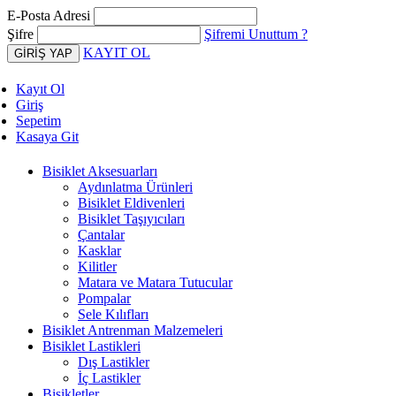
E-Posta Adresi
Şifre
Şifremi Unuttum ?
KAYIT OL
Kayıt Ol
Giriş
Sepetim
Kasaya Git
Bisiklet Aksesuarları
Aydınlatma Ürünleri
Bisiklet Eldivenleri
Bisiklet Taşıyıcıları
Çantalar
Kasklar
Kilitler
Matara ve Matara Tutucular
Pompalar
Sele Kılıfları
Bisiklet Antrenman Malzemeleri
Bisiklet Lastikleri
Dış Lastikler
İç Lastikler
Bisikletler