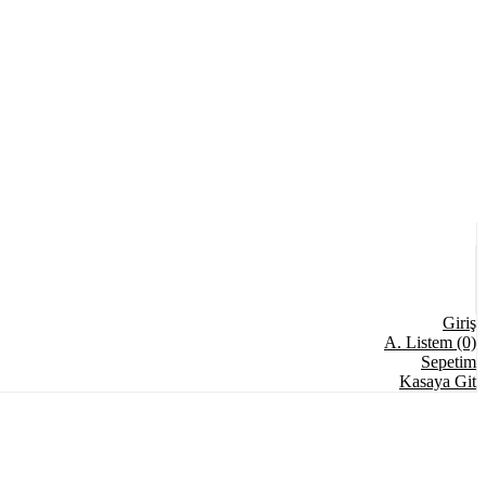
Giriş
A. Listem (0)
Sepetim
Kasaya Git