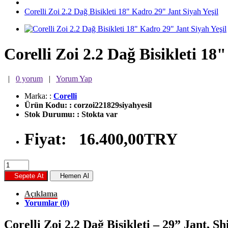
Corelli Zoi 2.2 Dağ Bisikleti 18" Kadro 29" Jant Siyah Yeşil
Corelli Zoi 2.2 Dağ Bisikleti 18
|
0 yorum
|
Yorum Yap
Marka:
:
Corelli
Ürün Kodu:
:
corzoi221829siyahyesil
Stok Durumu:
:
Stokta var
Fiyat:
16.400,00TRY
Sepete At
Hemen Al
Açıklama
Yorumlar (0)
Corelli Zoi 2.2 Dağ Bisikleti – 29” Jant, 