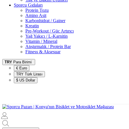
Sporcu Gıdaları
Protein Tozu
Amino Asit
Karbonhidrat / Gainer
Kreatin
Pre-Workout / Güç Artırıcı
Yağ Yakıcı / L-Karnitin
Vitamin / Mineral
Atıştırmalık / Protein Bar
Fitness & Aksesuar
TRY
Para Birimi
€ Euro
TRY Türk Lirası
$ US Dollar