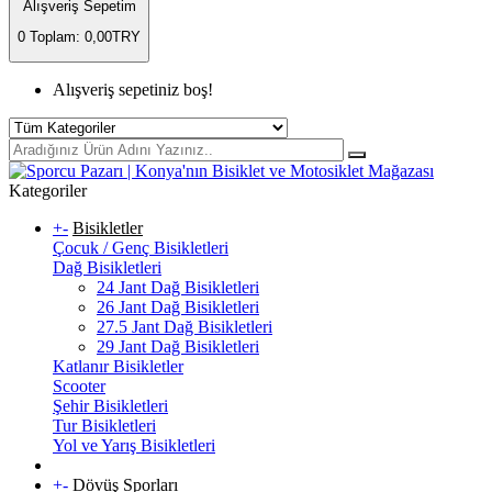
Alışveriş Sepetim
0
Toplam: 0,00TRY
Alışveriş sepetiniz boş!
Kategoriler
+
-
Bisikletler
Çocuk / Genç Bisikletleri
Dağ Bisikletleri
24 Jant Dağ Bisikletleri
26 Jant Dağ Bisikletleri
27.5 Jant Dağ Bisikletleri
29 Jant Dağ Bisikletleri
Katlanır Bisikletler
Scooter
Şehir Bisikletleri
Tur Bisikletleri
Yol ve Yarış Bisikletleri
+
-
Dövüş Sporları