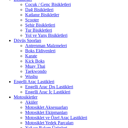
Çocuk / Genç Bisikletleri
Dağ Bisikletleri
Katlanır Bisikletler
Scooter
Şehir Bisikletleri
Tur Bisikletleri
Yol ve Yarış Bisikletleri
Dövüş Sporları
Antrenman Malzmeleri
Boks Eldivenleri
Karate
Kick Boks
Muay Thai
Taekwondo
Wushu
Engelli Araç Lastikleri
Engelli Araç Dış Lastikleri
Engelli Araç İç Lastikleri
Motosikletler
Aküler
Motosiklet Aksesuarları
Motosiklet Ekipmanları
Motosiklet ve Özel Araç Lastikleri
Motosiklet Yedek Parçaları
Yağ ve Bakım Ürünleri