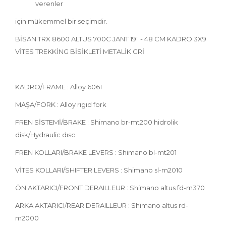
verenler
için mükemmel bir seçimdir.
BİSAN TRX 8600 ALTUS 700C JANT 19" - 48 CM KADRO 3X9
VİTES TREKKİNG BİSİKLETİ METALİK GRİ
KADRO/FRAME : Alloy 6061
MAŞA/FORK : Alloy rıgıd fork
FREN SİSTEMİ/BRAKE : Shimano br-mt200 hidrolik
disk/Hydraulic dısc
FREN KOLLARI/BRAKE LEVERS : Shimano bl-mt201
VİTES KOLLARI/SHIFTER LEVERS : Shimano sl-m2010
ÖN AKTARICI/FRONT DERAILLEUR : Shimano altus fd-m370
ARKA AKTARICI/REAR DERAILLEUR : Shimano altus rd-
m2000