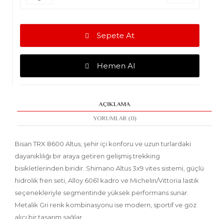
Sepete At
Hemen Al
AÇIKLAMA
YORUMLAR (0)
Bisan TRX 8600 Altus
, şehir içi konforu ve uzun turlardaki
dayanıklılığı bir araya getiren gelişmiş trekking
bisikletlerinden biridir. Shimano Altus 3x9 vites sistemi, güçlü
hidrolik fren seti, Alloy 6061 kadro ve Michelin/Vittoria lastik
seçenekleriyle segmentinde yüksek performans sunar.
Metalik Gri renk kombinasyonu ise modern, sportif ve göz
alıcı bir tasarım sağlar.