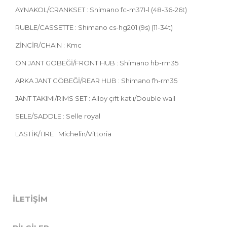
AYNAKOL/CRANKSET : Shimano fc-m371-l (48-36-26t)
RUBLE/CASSETTE : Shimano cs-hg201 (9s) (11-34t)
ZİNCİR/CHAIN : Kmc
ÖN JANT GÖBEĞİ/FRONT HUB : Shimano hb-rm35
ARKA JANT GÖBEĞİ/REAR HUB : Shimano fh-rm35
JANT TAKIMI/RIMS SET : Alloy çift katlı/Double wall
SELE/SADDLE : Selle royal
LASTİK/TIRE : Michelin/Vittoria
İLETIŞIM