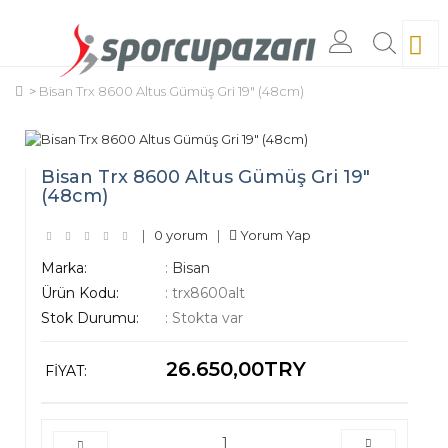
Bisan Trx 8600 Altus Gümüş Gri 19" (48cm)
Bisan Trx 8600 Altus Gümüş Gri 19"
(48cm)
|
0 yorum
|
Yorum Yap
Marka:
:
Bisan
Ürün Kodu:
:
trx8600alt
Stok Durumu:
:
Stokta var
26.650,00TRY
FIYAT: