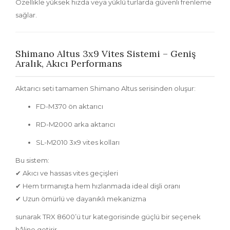
Özellikle yüksek hızda veya yüklü turlarda güvenli frenleme
sağlar.
Shimano Altus 3x9 Vites Sistemi – Geniş
Aralık, Akıcı Performans
Aktarıcı seti tamamen
Shimano Altus
serisinden oluşur:
FD-M370 ön aktarıcı
RD-M2000 arka aktarıcı
SL-M2010 3x9 vites kolları
Bu sistem:
✔ Akıcı ve hassas vites geçişleri
✔ Hem tırmanışta hem hızlanmada ideal dişli oranı
✔ Uzun ömürlü ve dayanıklı mekanizma
sunarak TRX 8600’ü tur kategorisinde güçlü bir seçenek
hâline getirir.