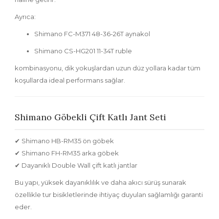
Ayrıca:
Shimano FC-M371 48-36-26T aynakol
Shimano CS-HG201 11-34T ruble
kombinasyonu, dik yokuşlardan uzun düz yollara kadar tüm
koşullarda ideal performans sağlar.
Shimano Göbekli Çift Katlı Jant Seti
✔
Shimano HB-RM35 ön göbek
✔
Shimano FH-RM35 arka göbek
✔ Dayanıklı
Double Wall çift katlı jantlar
Bu yapı, yüksek dayanıklılık ve daha akıcı sürüş sunarak
özellikle tur bisikletlerinde ihtiyaç duyulan sağlamlığı garanti
eder.