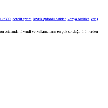
li kr300
,
corelli sprint
,
kıvrık gidonlu bsiklet
,
konya bisiklet
,
yarış
sezon ortasında tükendi ve kullanıcıların en çok sorduğu ürünlerden