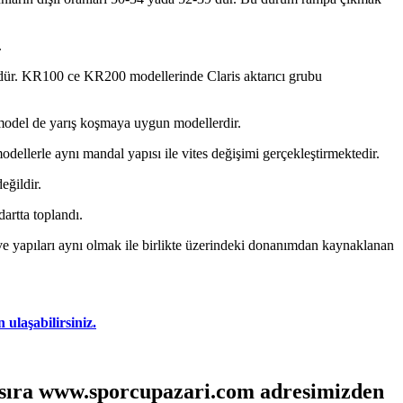
.
ür. KR100 ce KR200 modellerinde Claris aktarıcı grubu
üç model de yarış koşmaya uygun modellerdir.
dellerle aynı mandal yapısı ile vites değişimi gerçekleştirmektedir.
eğildir.
artta toplandı.
i ve yapıları aynı olmak ile birlikte üzerindeki donanımdan kaynaklanan
 ulaşabilirsiniz.
ı sıra www.sporcupazari.com adresimizden