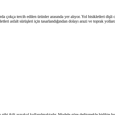
arda çokça tercih edilen ürünler arasında yer alıyor. Yol bisikletleri diş
kletleri asfalt sürüşleri için tasarlandığından dolayı arazi ve toprak yolla
u gibi ikili aynakol kullanılmaktadır. Modele göre değişmekle birlikte 