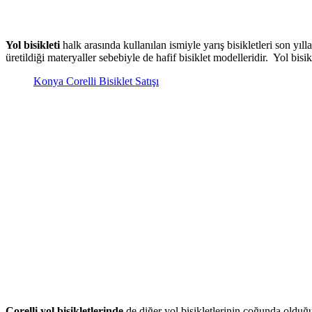
Yol bisikleti
halk arasında kullanılan ismiyle yarış bisikletleri son yıll
üretildiği materyaller sebebiyle de hafif bisiklet modelleridir. Yol bisi
Konya Corelli Bisiklet Satışı
Corelli yol bisikletlerinde
de diğer yol bisikletlerinin çoğunda olduğ