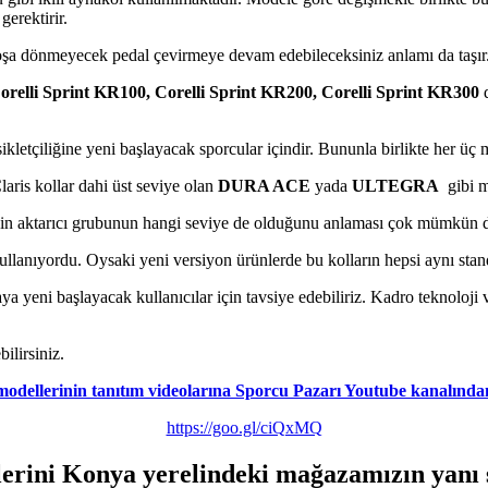
gerektirir.
 boşa dönmeyecek pedal çevirmeye devam edebileceksiniz anlamı da taşır
orelli Sprint KR100, Corelli Sprint KR200, Corelli Sprint KR300
d
isikletçiliğine yeni başlayacak sporcular içindir. Bununla birlikte her 
laris kollar dahi üst seviye olan
DURA ACE
yada
ULTEGRA
gibi mo
izin aktarıcı grubunun hangi seviye de olduğunu anlaması çok mümkün d
ullanıyordu. Oysaki yeni versiyon ürünlerde bu kolların hepsi aynı stand
aya yeni başlayacak kullanıcılar için tavsiye edebiliriz. Kadro teknoloj
ilirsiniz.
 modellerinin tanıtım videolarına Sporcu Pazarı Youtube kanalından
https://goo.gl/ciQxMQ
ellerini Konya yerelindeki mağazamızın yan