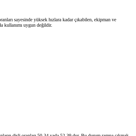
li oranları sayesinde yüksek hızlara kadar çıkabilen, ekipman ve
rda kullanımı uygun değildir.
bunların dişli oranları 50-34 yada 52-39 dur. Bu durum rampa çıkmak