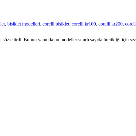
let
,
bisiklet modelleri
,
corelli bisiklet
,
corelli kr100
,
corelli kr200
,
corel
ca söz ettirdi. Bunun yanında bu modeller sınırlı sayıda üretildiği için 