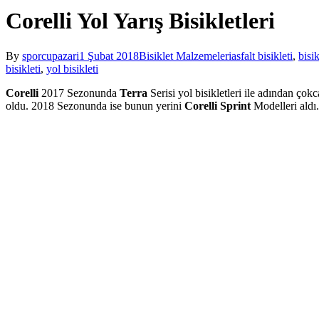
Corelli Yol Yarış Bisikletleri
By
sporcupazari
1 Şubat 2018
Bisiklet Malzemeleri
asfalt bisikleti
,
bisik
bisikleti
,
yol bisikleti
Corelli
2017 Sezonunda
Terra
Serisi yol bisikletleri ile adından çok
oldu. 2018 Sezonunda ise bunun yerini
Corelli Sprint
Modelleri aldı.