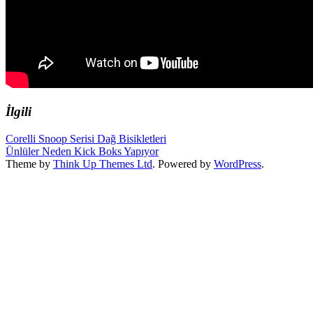
İlgili
Corelli Snoop Serisi Dağ Bisikletleri
Ünlüler Neden Kick Boks Yapıyor
Theme by
Think Up Themes Ltd
. Powered by
WordPress
.