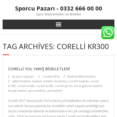
Skip
Sporcu Pazarı - 0332 666 00 00
to
content
Spor Malzemeleri ve Bisiklet
TAG ARCHIVES: CORELLI KR300
CORELLI YOL YARIŞ BISIKLETLERI
By
sporcupazari
1 Şubat 2018
Bisiklet Malzemeleri
asfalt bisikleti
,
bisiklet
,
bisiklet modelleri
,
corelli bisiklet
,
corelli
kr100
,
corelli kr200
,
corelli kr300
,
corelli sprint
,
kıvrık gidonlu bsiklet
,
konya bisiklet
,
yarış bisikleti
,
yol bisikleti
Corelli 2017 Sezonunda Terra Serisi yol bisikletleri ile adından çokca
söz ettirdi. Bunun yanında bu modeller sınırlı sayıda üretildiği için
sezon ortasında tükendi ve kullanıcıların en çok sorduğu ürünlerden
oldu. 2018 Sezonunda ise bunun yerini Corelli Sprint Modelleri aldı.