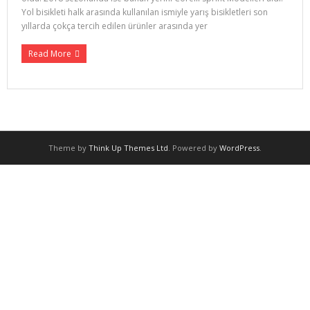
Yol bisikleti halk arasında kullanılan ismiyle yarış bisikletleri son
yıllarda çokça tercih edilen ürünler arasında yer
Read More
Theme by
Think Up Themes Ltd
. Powered by
WordPress
.