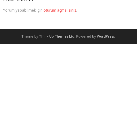
Yorum yapabilmek için
oturum açmalısınız
.
Theme by
Think Up Themes Ltd
. Powered by
WordPress
.