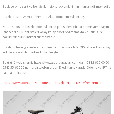
Böylece omuz sırt ve bel ağrıları gibi problemleri minimuma indirmektedir.
Bisikletimizde 24 vites shimano Altus donanım kullanılmıştır.
Kron TX 250 tur bisikletinde kullanılan jant setleri çift kat aluminyum alaşımlı
jant setidir. Bu jant setleri kolay kolay akort bozmamakta ve uzun süreli
sağlıklı bir sürüş imkanı sunmaktadır.
Bisikletin teker göbeklerinde rulmanlı tip ve mandallı (QR) tabir edilen kolay
sökülüp takılabilen göbek kullanılmıştır.
Bu ürünü web sitemiz https://www.sporcupazari.com dan 0 332 666 00 00 –
0545 55 666 55 numaralı telefonlardan Kredi Kartı, Kapıda Ödeme ve EFT ile
satın alabilrsiniz.
https://www.sporcupazari.com/kron-bisiklet/kron-tx250-vfren-kirmizi