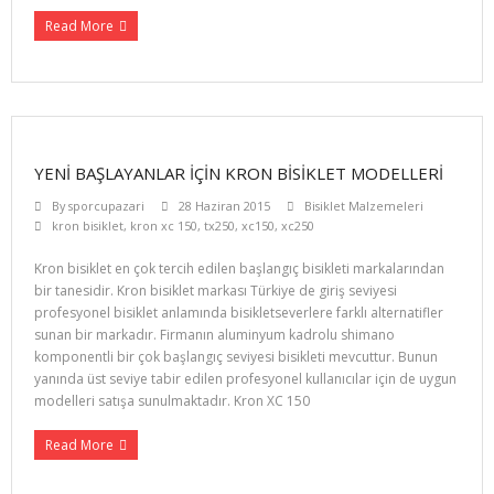
Read More
YENI BAŞLAYANLAR IÇIN KRON BISIKLET MODELLERI
By
sporcupazari
28 Haziran 2015
Bisiklet Malzemeleri
kron bisiklet
,
kron xc 150
,
tx250
,
xc150
,
xc250
Kron bisiklet en çok tercih edilen başlangıç bisikleti markalarından
bir tanesidir. Kron bisiklet markası Türkiye de giriş seviyesi
profesyonel bisiklet anlamında bisikletseverlere farklı alternatifler
sunan bir markadır. Firmanın aluminyum kadrolu shimano
komponentli bir çok başlangıç seviyesi bisikleti mevcuttur. Bunun
yanında üst seviye tabir edilen profesyonel kullanıcılar için de uygun
modelleri satışa sunulmaktadır. Kron XC 150
Read More