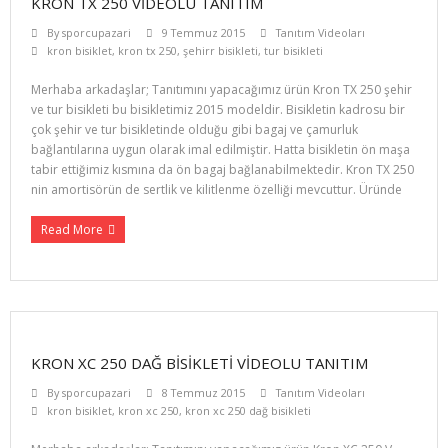
KRON TX 250 VIDEOLU TANITIM
By
sporcupazari
9 Temmuz 2015
Tanıtım Videoları
kron bisiklet
,
kron tx 250
,
şehirr bisikleti
,
tur bisikleti
Merhaba arkadaşlar; Tanıtımını yapacağımız ürün Kron TX 250 şehir
ve tur bisikleti bu bisikletimiz 2015 modeldir. Bisikletin kadrosu bir
çok şehir ve tur bisikletinde olduğu gibi bagaj ve çamurluk
bağlantılarına uygun olarak imal edilmiştir. Hatta bisikletin ön maşa
tabir ettiğimiz kısmına da ön bagaj bağlanabilmektedir. Kron TX 250
nin amortisörün de sertlik ve kilitlenme özelliği mevcuttur. Üründe
Read More
KRON XC 250 DAĞ BISIKLETI VIDEOLU TANITIM
By
sporcupazari
8 Temmuz 2015
Tanıtım Videoları
kron bisiklet
,
kron xc 250
,
kron xc 250 dağ bisikleti