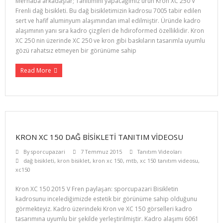
Merhaba arkadaşlar; Tanıtımını yapacağımız ürün Kron XC 250 V
Frenli dağ bisikleti. Bu dağ bisikletimizin kadrosu 7005 tabir edilen
sert ve hafif aluminyum alaşımından imal edilmiştir. Üründe kadro
alaşımının yanı sıra kadro çizgileri de hdiroformed özelliklidir. Kron
XC 250 nin üzerinde XC 250 ve kron gibi baskıların tasarımla uyumlu
gözü rahatsız etmeyen bir görünüme sahip
Read More
KRON XC 150 DAĞ BISIKLETI TANITIM VIDEOSU
By
sporcupazari
7 Temmuz 2015
Tanıtım Videoları
dağ bisikleti
,
kron bisiklet
,
kron xc 150
,
mtb
,
xc 150 tanıtım videosu
,
xc150
Kron XC 150 2015 V Fren paylaşan: sporcupazari Bisikletin
kadrosunu incelediğimizde estetik bir görünüme sahip olduğunu
görmekteyiz. Kadro üzerindeki Kron ve XC 150 görselleri kadro
tasarımına uyumlu bir şekilde yerleştirilmiştir. Kadro alaşımı 6061