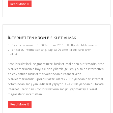
Read More
İNTERNETTEN KRON BISIKLET ALMAK
By
sporcupazari
30 Temmuz 2015
Bisiklet Malzemeleri
e-ticaret
,
intetnetten satış
,
kapıda Ödeme
,
Kredi Kartı
,
kron
bisiklet
Kron bisiklet belli segment üzeri bisiklet imal eden bir firmadır. Kron
bisiklet markasının bayi ağı son yıllarda gelişmiş olsa da internetten
en çok satılan bisiklet markalarından bir tanesi kron
bisiklet markasıdır. Sporcu Pazarı olarak 2007 yılından beri internet
ortamından satış yani e-ticaret yapıyoruz ve 2010 yılından bu tarafa
internet üzerinden Kron bisikletlerin satışını yapmaktayız. Yerel
mağazaların internetten
Read More