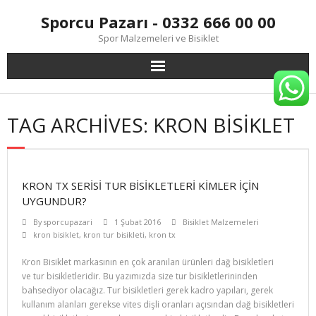
Skip
Sporcu Pazarı - 0332 666 00 00
to
content
Spor Malzemeleri ve Bisiklet
TAG ARCHIVES: KRON BISIKLET
KRON TX SERISI TUR BISIKLETLERI KIMLER İÇIN
UYGUNDUR?
By
sporcupazari
1 Şubat 2016
Bisiklet Malzemeleri
kron bisiklet
,
kron tur bisikleti
,
kron tx
Kron Bisiklet markasının en çok aranılan ürünleri dağ bisikletleri
ve tur bisikletleridir. Bu yazımızda size tur bisikletlerininden
bahsediyor olacağız. Tur bisikletleri gerek kadro yapıları, gerek
kullanım alanları gerekse vites dişli oranları açısından dağ bisikletleri