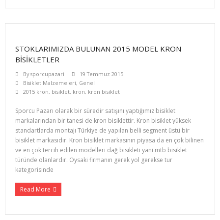
STOKLARIMIZDA BULUNAN 2015 MODEL KRON
BISIKLETLER
By
sporcupazari
19 Temmuz 2015
Bisiklet Malzemeleri
,
Genel
2015 kron
,
bisiklet
,
kron
,
kron bisiklet
Sporcu Pazarı olarak bir süredir satışını yaptığımız bisiklet
markalarından bir tanesi de kron bisiklettir. Kron bisiklet yüksek
standartlarda montajı Türkiye de yapılan belli segment üstü bir
bisiklet markasıdır. Kron bisiklet markasının piyasa da en çok bilinen
ve en çok tercih edilen modelleri dağ bisikleti yani mtb bisiklet
türünde olanlardır. Oysaki firmanın gerek yol gerekse tur
kategorisinde
Read More