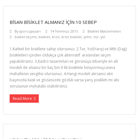
BISAN BISIKLET ALMANIZ İÇIN 10 SEBEP
By
sporcupazari
14 Temmuz 2015
Bisiklet Malzemeleri
bisiket seçimi
,
bisiklet
,
kron
,
kron bisiklet
,
şehir
,
tur
,
yol
1.Kaliteli bir bisiklete sahip olursunuz. 2.Tur, Yol(Yarış) ve Mtb (Dağ)
bisikletleri içinden oldukça çok alternatif arasından seçim
yapabilirsiniz. 3.Kadro tasarımları ve görünüşü itibariyle en alt
modeli de alsanız bir kaç bin tl lik bisiklete biniyormuşcasına
mahallenin sevgilisi olursunuz. 4.Hangi modeli alırsanız alın
başınızda kask ve gözünüzde gözlük varsa yarış pisikleti mi abi
sorusunun muhatabı olabilirsiniz.
Read More