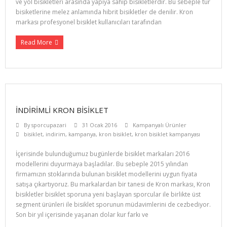
ve yol bisikletleri arasında yapıya sahip bisikletlerdir. Bu sebeple tur
bisiketlerine melez anlamında hibrit bisikletler de denilir. Kron
markası profesyonel bisiklet kullanıcıları tarafından
Read More
İNDIRIMLI KRON BISIKLET
By
sporcupazari
31 Ocak 2016
Kampanyalı Ürünler
bisiklet
,
indirim
,
kampanya
,
kron bisiklet
,
kron bisiklet kampanyası
İçerisinde bulunduğumuz bugünlerde bisiklet markaları 2016
modellerini duyurmaya başladılar. Bu sebeple 2015 yılından
firmamızın stoklarında bulunan bisiklet modellerini uygun fiyata
satışa çıkartıyoruz. Bu markalardan bir tanesi de Kron markası, Kron
bisikletler bisiklet sporuna yeni başlayan sporcular ile birlikte üst
segment ürünleri ile bisiklet sporunun müdavimlerini de cezbediyor.
Son bir yıl içerisinde yaşanan dolar kur farkı ve