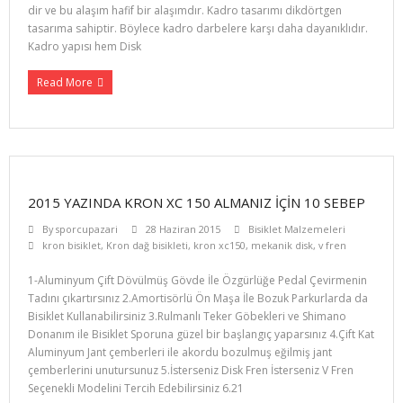
dir ve bu alaşım hafif bir alaşımdır. Kadro tasarımı dikdörtgen
tasarıma sahiptir. Böylece kadro darbelere karşı daha dayanıklıdır.
Kadro yapısı hem Disk
Read More
2015 YAZINDA KRON XC 150 ALMANIZ IÇIN 10 SEBEP
By
sporcupazari
28 Haziran 2015
Bisiklet Malzemeleri
kron bisiklet
,
Kron dağ bisikleti
,
kron xc150
,
mekanik disk
,
v fren
1-Aluminyum Çift Dövülmüş Gövde İle Özgürlüğe Pedal Çevirmenin
Tadını çıkartırsınız 2.Amortisörlü Ön Maşa İle Bozuk Parkurlarda da
Bisiklet Kullanabilirsiniz 3.Rulmanlı Teker Göbekleri ve Shimano
Donanım ile Bisiklet Sporuna güzel bir başlangıç yaparsınız 4.Çift Kat
Aluminyum Jant çemberleri ile akordu bozulmuş eğilmiş jant
çemberlerini unutursunuz 5.İsterseniz Disk Fren İsterseniz V Fren
Seçenekli Modelini Tercih Edebilirsiniz 6.21