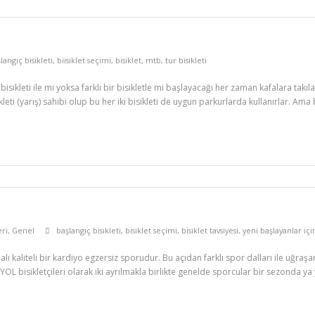
langıç bisikleti
,
biisiklet seçimi
,
bisiklet
,
mtb
,
tur bisikleti
l bisikleti ile mi yoksa farklı bir bisikletle mi başlayacağı her zaman kafalara tak
eti (yarış) sahibi olup bu her iki bisikleti de uygun parkurlarda kullanırlar. Ama b
eri
,
Genel
başlangıç bisikleti
,
bisiklet seçimi
,
bisiklet tavsiyesi
,
yeni başlayanlar için
dalı kaliteli bir kardiyo egzersiz sporudur. Bu açıdan farklı spor dalları ile uğra
OL bisikletçileri olarak iki ayrılmakla birlikte genelde sporcular bir sezonda ya