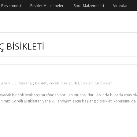
 Beslenmesi
Bisiklet Malzemeleri
Spor Malzemeleri
Videolar
 BISIKLETI
lgileri
başlangıç bisikleti
,
corelli bisiklet
,
dağ bisikleti
,
tur bisikleti
ayacak bir çok bisikletçi tarafından sorulan bir sorudur. Aslında burada esas ola
himizi Corelli Bisikletten yana kullandığımız için başlangıç bisikleti konusunu da