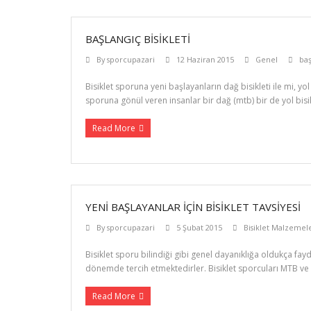
BAŞLANGIÇ BISIKLETI
By
sporcupazari
12 Haziran 2015
Genel
baş
Bisiklet sporuna yeni başlayanların dağ bisikleti ile mi, yo
sporuna gönül veren insanlar bir dağ (mtb) bir de yol bisikl
Read More
YENI BAŞLAYANLAR İÇIN BISIKLET TAVSIYESI
By
sporcupazari
5 Şubat 2015
Bisiklet Malzemel
Bisiklet sporu bilindiği gibi genel dayanıklığa oldukça fay
dönemde tercih etmektedirler. Bisiklet sporcuları MTB ve Y
Read More