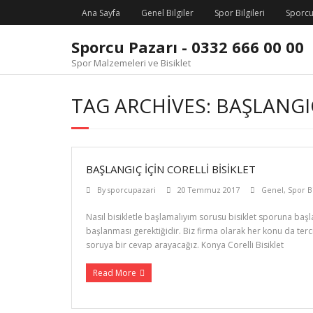
Skip
Ana Sayfa
Genel Bilgiler
Spor Bilgileri
Sporcu
to
content
Sporcu Pazarı - 0332 666 00 00
Spor Malzemeleri ve Bisiklet
TAG ARCHIVES: BAŞLANGIÇ
BAŞLANGIÇ İÇIN CORELLI BISIKLET
By
sporcupazari
20 Temmuz 2017
Genel
,
Spor Bi
Nasıl bisikletle başlamalıyım sorusu bisiklet sporuna başl
başlanması gerektiğidir. Biz firma olarak her konu da terci
soruya bir cevap arayacağız. Konya Corelli Bisiklet
Read More