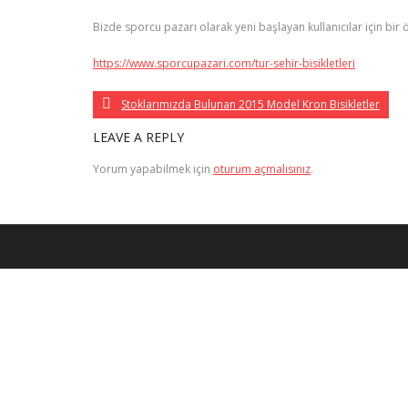
Bizde sporcu pazarı olarak yeni başlayan kullanıcılar için bir ö
https://www.sporcupazari.com/tur-sehir-bisikletleri
Stoklarımızda Bulunan 2015 Model Kron Bisikletler
LEAVE A REPLY
Yorum yapabilmek için
oturum açmalısınız
.