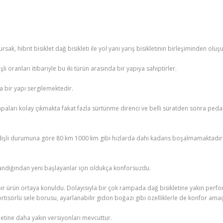
rsak, hibrit bisiklet dağ bisikleti ile yol yani yarış bisikletinin birleşiminden oluşu
şli oranları itibariyle bu iki türün arasında bir yapıya sahiptirler.
a bir yapı sergilemektedir.
mpaları kolay çıkmakta fakat fazla sürtünme direnci ve belli süratden sonra pe
kte dişli durumuna göre 80 km 1000 km gibi hızlarda dahi kadans boşalmamaktadır
rlandığından yeni başlayanlar için oldukça konforsuzdu.
a bir ürün ortaya konuldu. Dolayısıyla bir çok rampada dağ bisikletine yakın perf
tisörlü sele borusu, ayarlanabilir gidon boğazı gibi özelliklerle de konfor ama
kletine daha yakın versiyonları mevcuttur.