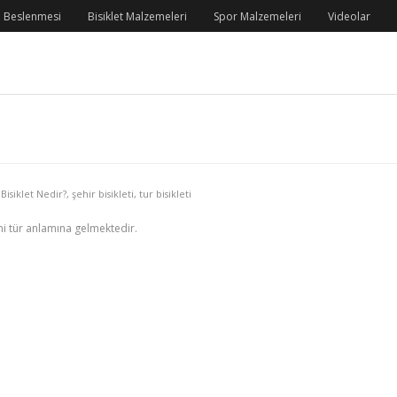
 Beslenmesi
Bisiklet Malzemeleri
Spor Malzemeleri
Videolar
 Bisiklet Nedir?
,
şehir bisikleti
,
tur bisikleti
ni tür anlamına gelmektedir.