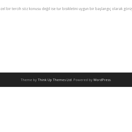
zel bir tercih söz konusu değil ise tur bisikletini uygun bir başlangıç olarak gör
Theme by
Think Up Themes Ltd
. Powered by
WordPress
.