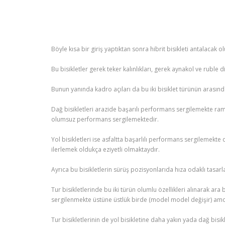
Böyle kısa bir giriş yaptıktan sonra hibrit bisikleti antalacak olu
Bu bisikletler gerek teker kalınlıkları, gerek aynakol ve ruble di
Bunun yanında kadro açıları da bu iki bisiklet türünün arasınd
Dağ bisikletleri arazide başarılı performans sergilemekte ra
olumsuz performans sergilemektedir.
Yol bisikletleri ise asfaltta başarlılı performans sergileme
ilerlemek oldukça eziyetli olmaktaydır.
Ayrıca bu bisikletlerin sürüş pozisyonlarıda hıza odaklı tasa
Tur bisikletlerinde bu iki türün olumlu özellikleri alınarak ar
sergilenmekte üstüne üstlük birde (model model değişir) amor
Tur bisikletlerinin de yol bisikletine daha yakın yada dağ bisi