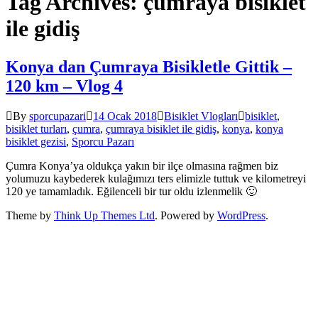
Tag Archives: çumraya bisiklet
ile gidiş
Konya dan Çumraya Bisikletle Gittik –
120 km – Vlog 4
By
sporcupazari
14 Ocak 2018
Bisiklet Vlogları
bisiklet
,
bisiklet turları
,
çumra
,
çumraya bisiklet ile gidiş
,
konya
,
konya
bisiklet gezisi
,
Sporcu Pazarı
Çumra Konya’ya oldukça yakın bir ilçe olmasına rağmen biz
yolumuzu kaybederek kulağımızı ters elimizle tuttuk ve kilometreyi
120 ye tamamladık. Eğilenceli bir tur oldu izlenmelik 🙂
Theme by
Think Up Themes Ltd
. Powered by
WordPress
.