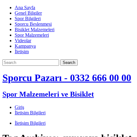
Skip
Ana Sayfa
to
Genel Bilgiler
content
Spor Bilgileri
Sporcu Beslenmesi
Bisiklet Malzemeleri
Spor Malzemeleri
Videolar
Kampanya
İletişim
Sporcu Pazarı - 0332 666 00 00
Spor Malzemeleri ve Bisiklet
Giriş
İletişim Bilgileri
İletişim Bilgileri