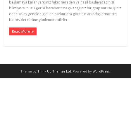
başlamaya karar verdiniz fakat nereden ve nasıl başlayacağınızı
bilmiyorsunuz. Eğer ki beraber tura çıkacağınız bir grup var ise işiniz
daha kolay genelde gidilen parkurlara göre tur arkadaşlarınız sizi
bir bisiklet türüne yönlendirebilirler.
Read More
Theme by
Think Up Themes Ltd
. Powered by
WordPress
.