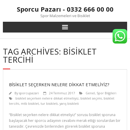
Skip
Sporcu Pazarı - 0332 666 00 00
to
content
Spor Malzemeleri ve Bisiklet
TAG ARCHIVES: BISIKLET
TERCIHI
BISIKLET SEÇERKEN NELERE DIKKAT ETMELIYIZ?
By
sporcupazari
24 Temmuz 2017
Genel
,
Spor Bilgileri
bisiklet seçerken nelere dikkat etmeliiyiz
,
bisiklet seçimi
,
bisiklet
tercihi
,
mtb bisiklet
,
tur bisikleti
,
yarış bisikleti
“Bisiklet seçerken nelere dikkat etmeliyiz” sorusu bisiklet sporuna
başlayacak her sporcu adayının cevabını merak ettiği sorulardan bir
tanesidir. Çevrenizde birilerinden görerek bisiklet sporuna