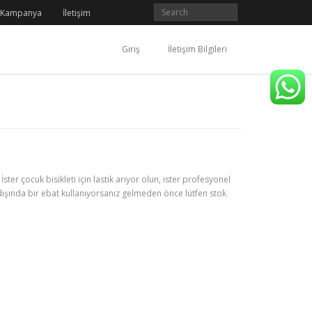
Kampanya
İletişim
Giriş
İletişim Bilgileri
ster çocuk bisikleti için lastik arıyor olun, ister profesyonel
ın dışında bir ebat kullanıyorsanız gelmeden önce lütfen stok