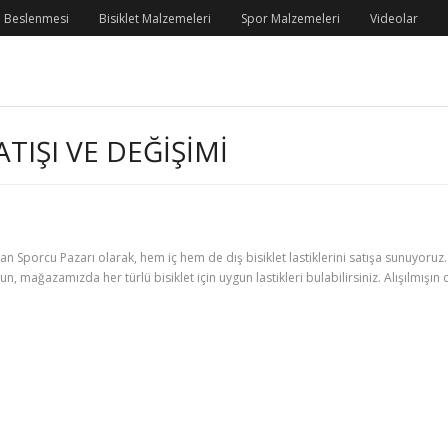
 Beslenmesi
Bisiklet Malzemeleri
Spor Malzemeleri
Videolar
TIŞI VE DEĞIŞIMI
unan Sporcu Pazarı olarak, hem iç hem de dış bisiklet lastiklerini satışa sunuyoruz. İ
duyun, mağazamızda her türlü bisiklet için uygun lastikleri bulabilirsiniz. Alışılmış