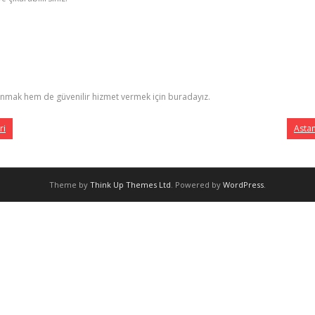
 sunmak hem de güvenilir hizmet vermek için buradayız.
ri
Astan
Theme by
Think Up Themes Ltd
. Powered by
WordPress
.