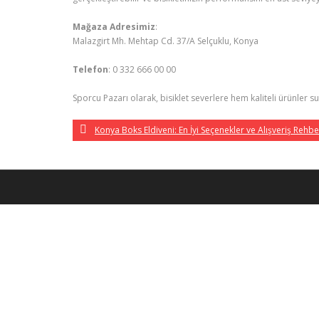
Mağaza Adresimiz
:
Malazgirt Mh. Mehtap Cd. 37/A Selçuklu, Konya
Telefon
: 0 332 666 00 00
Sporcu Pazarı olarak, bisiklet severlere hem kaliteli ürünler
Konya Boks Eldiveni: En İyi Seçenekler ve Alışveriş Rehbe