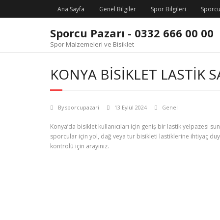
Skip
Ana Sayfa
Genel Bilgiler
Spor Bilgileri
Sporcu
to
content
Sporcu Pazarı - 0332 666 00 00
Spor Malzemeleri ve Bisiklet
KONYA BISIKLET LASTIK SA
By
sporcupazari
13 Eylül 2024
Genel
Konya’da bisiklet kullanıcıları için geniş bir lastik yelpazesi s
sporcular için yol, dağ veya tur bisikleti lastiklerine ihtiyaç 
kontrolü için arayınız.