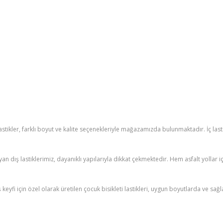
lastikler, farklı boyut ve kalite seçenekleriyle mağazamızda bulunmaktadır. İç las
yan dış lastiklerimiz, dayanıklı yapılarıyla dikkat çekmektedir. Hem asfalt yollar 
ş keyfi için özel olarak üretilen çocuk bisikleti lastikleri, uygun boyutlarda ve s