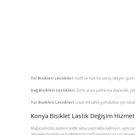
Yol Bisikleti Lastikleri
: Hafif ve hızlı bir sürüş isteyen sp
Dağ Bisikleti Lastikleri
: Zorlu arazi şartlarına dayanıklı, 
Tur Bisikleti Lastikleri
: Uzun mesafeli yolculuklar için ideal 
Konya Bisiklet Lastik Değişim Hizmet
Mağazamızda sadece lastik satışı yapmakla kalmıyor, aynı zama
gerçekleştirebilir ve bisikletinizin performansını en üst seviyey