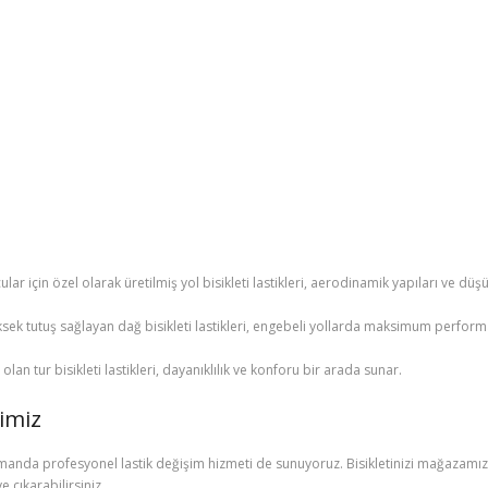
orcular için özel olarak üretilmiş yol bisikleti lastikleri, aerodinamik yapıları v
yüksek tutuş sağlayan dağ bisikleti lastikleri, engebeli yollarda maksimum perfor
olan tur bisikleti lastikleri, dayanıklılık ve konforu bir arada sunar.
imiz
nda profesyonel lastik değişim hizmeti de sunuyoruz. Bisikletinizi mağazamıza g
e çıkarabilirsiniz.