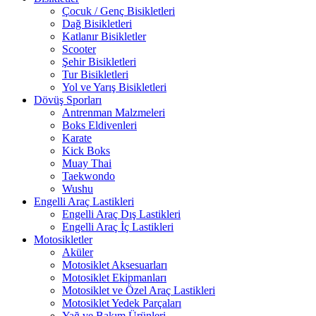
Çocuk / Genç Bisikletleri
Dağ Bisikletleri
Katlanır Bisikletler
Scooter
Şehir Bisikletleri
Tur Bisikletleri
Yol ve Yarış Bisikletleri
Dövüş Sporları
Antrenman Malzmeleri
Boks Eldivenleri
Karate
Kick Boks
Muay Thai
Taekwondo
Wushu
Engelli Araç Lastikleri
Engelli Araç Dış Lastikleri
Engelli Araç İç Lastikleri
Motosikletler
Aküler
Motosiklet Aksesuarları
Motosiklet Ekipmanları
Motosiklet ve Özel Araç Lastikleri
Motosiklet Yedek Parçaları
Yağ ve Bakım Ürünleri