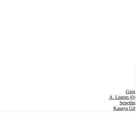
Giriş
A. Listem (0)
Sepetim
Kasaya Git