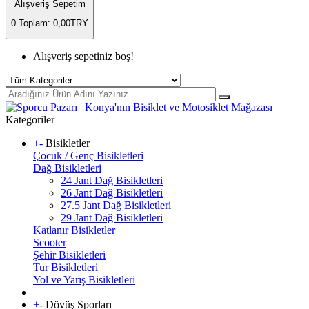
Alışveriş Sepetim
0
Toplam: 0,00TRY
Alışveriş sepetiniz boş!
Kategoriler
+
-
Bisikletler
Çocuk / Genç Bisikletleri
Dağ Bisikletleri
24 Jant Dağ Bisikletleri
26 Jant Dağ Bisikletleri
27.5 Jant Dağ Bisikletleri
29 Jant Dağ Bisikletleri
Katlanır Bisikletler
Scooter
Şehir Bisikletleri
Tur Bisikletleri
Yol ve Yarış Bisikletleri
+
-
Dövüş Sporları