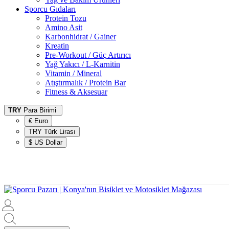
Sporcu Gıdaları
Protein Tozu
Amino Asit
Karbonhidrat / Gainer
Kreatin
Pre-Workout / Güç Artırıcı
Yağ Yakıcı / L-Karnitin
Vitamin / Mineral
Atıştırmalık / Protein Bar
Fitness & Aksesuar
TRY
Para Birimi
€ Euro
TRY Türk Lirası
$ US Dollar