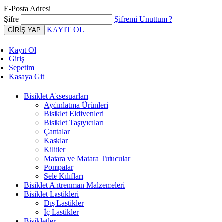
E-Posta Adresi
Şifre
Şifremi Unuttum ?
KAYIT OL
Kayıt Ol
Giriş
Sepetim
Kasaya Git
Bisiklet Aksesuarları
Aydınlatma Ürünleri
Bisiklet Eldivenleri
Bisiklet Taşıyıcıları
Çantalar
Kasklar
Kilitler
Matara ve Matara Tutucular
Pompalar
Sele Kılıfları
Bisiklet Antrenman Malzemeleri
Bisiklet Lastikleri
Dış Lastikler
İç Lastikler
Bisikletler