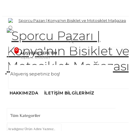
0
ALIŞVERIŞ SEPETIM
Toplam: 0,00TRY
Alışveriş sepetiniz boş!
BISIKLETLER
DÖVÜŞ SPORLARI
BLOG
HAKKIMIZDA
İLETIŞIM BILGILERIMIZ