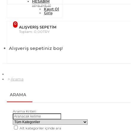
HESABIM
veya üye ol
Kayıt Ol
Giriş
0
ALIŞVERIŞ SEPETIM
Toplam: 0,00TRY
Alışveriş sepetiniz boş!
Arama
ARAMA
Arama Kriteri
Alt kategoriler içinde ara